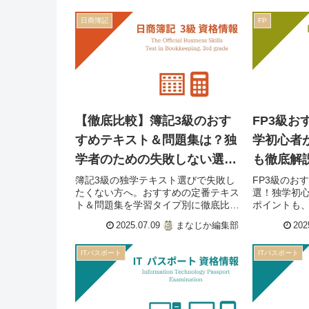
日商簿記
FP
【徹底比較】簿記3級のおす
FP3級お
すめテキスト＆問題集は？独
学初心者
学者のための失敗しない選び
も徹底解
方
簿記3級の独学テキスト選びで失敗し
FP3級のお
たくない方へ。おすすめの定番テキス
選！独学初
ト＆問題集を学習タイプ別に徹底比
ポイントも
較！後悔しないための3つのチェック
「みんなが
2025.07.09
まなじか編集部
202
ポイントも解説。あなたに最適な一冊
キストを比
が必ず見つかります。
で一発合格
ITパスポート
ITパスポート