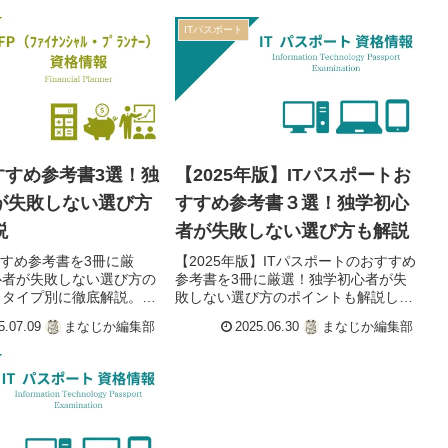
ITパスポート
すすめ参考書3選！独
【2025年版】ITパスポートお
が失敗しない選び方
すすめ参考書３選！独学初心
説
者が失敗しない選び方も解説
すすめ参考書を3冊に厳
【2025年版】ITパスポートのおすすめ
心者が失敗しない選び方の
参考書を3冊に厳選！独学初心者が失
、タイプ別に徹底解説。
敗しない選び方のポイントも解説しま
欲しかった！」など人気テ
す。「きたみ式」など人気テキストを
5.07.09
まなじか編集部
2025.06.30
まなじか編集部
較し、あなたに最適な一冊
タイプ別に比較。あなたにぴったりの
を目指しましょう。
一冊で、一発合格を目指しましょう。