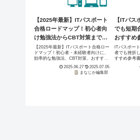
【2025年最新】ITパスポート
【ITパス
合格ロードマップ！初心者向
でも短期
け勉強法からCBT対策まで完
おすすめ
全解説
術
【2025年最新】ITパスポート合格ロー
ITパスポー
ドマップ！初心者・未経験者向けに、
者でも挫折
効率的な勉強法、CBT対策、おすすめ
すすめ参考
参考書・問題集、無料ツールまで完全
徹底解説。I
2025.06.27
2025.07.05
解説。IT知識ゼロから合格を目指すあ
すあなたの
まなじか編集部
なたへ。