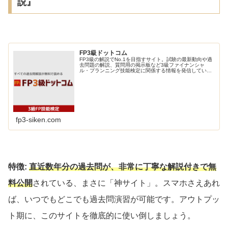
説』
FP3級ドットコム
FP3級の解説でNo.1を目指すサイト。試験の最新動向や過
去問題の解説、質問用の掲示板など3級ファイナンシャ
ル・プランニング技能検定に関係する情報を発信していま
す。トップページの過去問題一問一答で理解度を確認しま
しょう。
fp3-siken.com
特徴:
直近数年分の過去問が、非常に丁寧な解説付きで無
料公開
されている、まさに「神サイト」。スマホさえあれ
ば、いつでもどこでも過去問演習が可能です。アウトプッ
ト期に、このサイトを徹底的に使い倒しましょう。