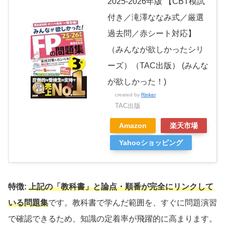
2025-2026年版 【CBT模試
付き／滝澤ななみ式／厳選
過去問／赤シート対応】
（みんなが欲しかったシリ
ーズ）（TAC出版） (みんな
が欲しかった！)
created by
Rinker
TAC出版
Amazon
楽天市場
Yahooショッピング
特徴:
上記の「教科書」と論点・順番が完全にリンクして
いる問題集
です。教科書で学んだ範囲を、すぐに問題演習
で確認できるため、知識の定着率が飛躍的に高まります。