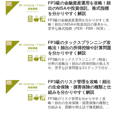
踏み出せます。
FP3級の金融資産運用を攻略！頻
FP
出のNISAや投資信託、株式指標
を分かりやすく解説
FP3級の金融資産運用を分かりやすく攻
略！頻出のNISAや投資信託の基本から、
苦手な株式指標（PER・PBR・ROE）の
超カンタンな覚え方まで徹底解説。初心
者でも金融分野を得意に変えるためのコ
ツを紹介します。
FP3級のタックスプランニング攻
FP
略法！頻出の所得控除や計算問題
を分かりやすく解説
FP3級のタックスプランニング（税金）
分野の攻略法！頻出の所得控除の覚え方
や、苦手な計算問題を3ステップで分かり
やすく解説。初心者でも税金を得意分野
に変えるための、具体的なコツを紹介し
ます。
FP3級のリスク管理を攻略！頻出
FP
の生命保険・損害保険の種類と仕
組みを分かりやすく解説
FP3級のリスク管理を分かりやすく攻
略！頻出の生命保険・損害保険の種類と
仕組みを、図解や例え話で徹底解説。定
期・終身・養老保険の違いや、火災保険
の注意点など、合格に必要な知識が身に