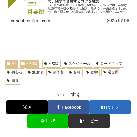
間、独学で合格するコツを解説
FP3級の難易度は？合格率が60%以上と高い理由、必要な
勉強時間を初心者向けに解説。独学でも一発合格するため
の、過去問を使った具体的な勉強のコツも紹介。あなたも
お金の専門家への第一歩を踏み出せます。
2025.07.09
manabi-no-jikan.com
FP
FP 3級
FP3級
スケジュール
ロードマップ
初心者
勉強法
参考書
合格
独学
過去問
順番
シェアする
X
Facebook
はてブ
LINE
コピー