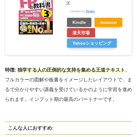
ズ
created by
Rinker
Kindle
Amazon
楽天市場
Yahooショッピング
特徴:
独学
する人
の圧倒的な支持を集める王道テキスト
。
フルカラーの図解や板書をイメージしたレイアウトで、ま
るで分かりやすい講義を受けているかのように学習を進め
られます。インプット期の最高のパートナーです。
こんな人におすすめ: