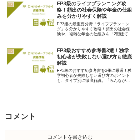
つきます。
FP3級のライフプランニング攻
FP
略！頻出の社会保険や年金の仕組
みを分かりやすく解説
FP3級の最重要分野「ライフプランニン
グ」を分かりやすく攻略！頻出の社会保
険や、複雑な年金の仕組みを「2階建ての
家」の例えで解説。初心者でもスッキリ
理解できる、学習のコツを紹介します。
FP3級おすすめ参考書3選！独学
FP
初心者が失敗しない選び方も徹底
解説
FP3級のおすすめ参考書を3冊に厳選！独
学初心者が失敗しない選び方のポイント
も、タイプ別に徹底解説。「みんなが欲
しかった！」など人気テキストを比較
し、あなたに最適な一冊で一発合格を目
指しましょう。
コメント
コメントを書き込む