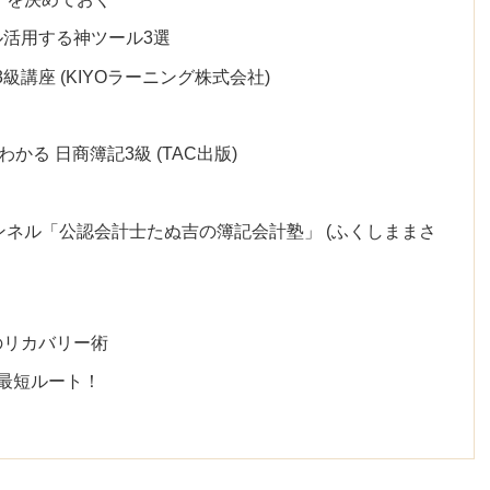
活用する神ツール3選
講座 (KIYOラーニング株式会社)
かる 日商簿記3級 (TAC出版)
ャンネル「公認会計士たぬ吉の簿記会計塾」 (ふくしままさ
のリカバリー術
最短ルート！