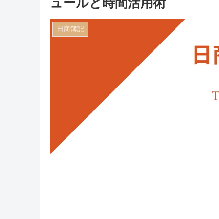
ュールと時間活用術
日商簿記