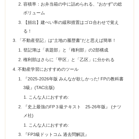
容積率：お弁当箱の中に詰められる、”おかず”の総
ボリューム
【頻出】建ぺい率の緩和措置はゴロ合わせで覚え
る！
「不動産登記」は“土地の履歴書”だと思えば簡単！
登記簿は「表題部」と「権利部」の2部構成
権利部はさらに「甲区」と「乙区」に分かれる
不動産学習におすすめのツール
『2025-2026年版 みんなが欲しかった! FPの教科書
3級』(TAC出版)
こんな人におすすめ:
『史上最強のFP３級テキスト 25-26年版』 (ナツ
メ社)
こんな人におすすめ:
『FP3級ドットコム 過去問解説』