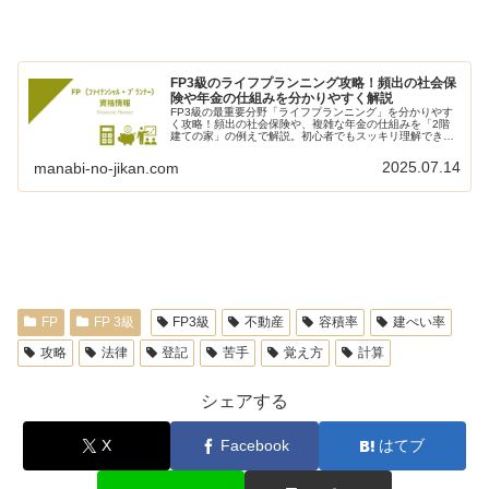
FP3級のライフプランニング攻略！頻出の社会保
険や年金の仕組みを分かりやすく解説
FP3級の最重要分野「ライフプランニング」を分かりやす
く攻略！頻出の社会保険や、複雑な年金の仕組みを「2階
建ての家」の例えで解説。初心者でもスッキリ理解でき
る、学習のコツを紹介します。
2025.07.14
manabi-no-jikan.com
FP
FP 3級
FP3級
不動産
容積率
建ぺい率
攻略
法律
登記
苦手
覚え方
計算
シェアする
X
Facebook
はてブ