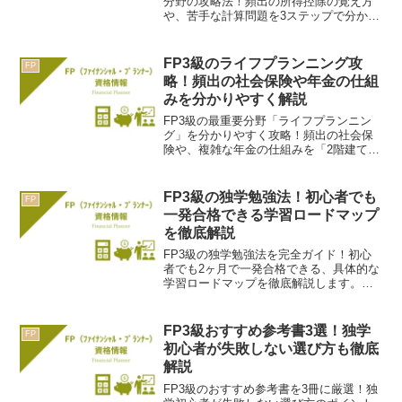
分野の攻略法！頻出の所得控除の覚え方
や、苦手な計算問題を3ステップで分かり
やすく解説。初心者でも税金を得意分野
に変えるための、具体的なコツを紹介し
ます。
FP3級のライフプランニング攻
FP
略！頻出の社会保険や年金の仕組
みを分かりやすく解説
FP3級の最重要分野「ライフプランニン
グ」を分かりやすく攻略！頻出の社会保
険や、複雑な年金の仕組みを「2階建ての
家」の例えで解説。初心者でもスッキリ
理解できる、学習のコツを紹介します。
FP3級の独学勉強法！初心者でも
FP
一発合格できる学習ロードマップ
を徹底解説
FP3級の独学勉強法を完全ガイド！初心
者でも2ヶ月で一発合格できる、具体的な
学習ロードマップを徹底解説します。勉
強の順番やおすすめ参考書、挫折しない
ためのコツも紹介。これ一本で合格への
道筋が見えます。
FP3級おすすめ参考書3選！独学
FP
初心者が失敗しない選び方も徹底
解説
FP3級のおすすめ参考書を3冊に厳選！独