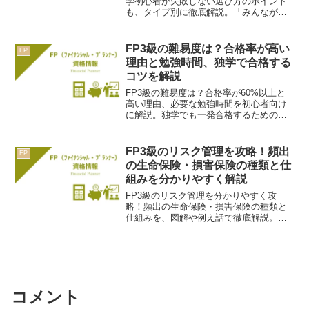
学初心者が失敗しない選び方のポイント
も、タイプ別に徹底解説。「みんなが欲
しかった！」など人気テキストを比較
し、あなたに最適な一冊で一発合格を目
指しましょう。
FP3級の難易度は？合格率が高い
FP
理由と勉強時間、独学で合格する
コツを解説
FP3級の難易度は？合格率が60%以上と
高い理由、必要な勉強時間を初心者向け
に解説。独学でも一発合格するための、
過去問を使った具体的な勉強のコツも紹
介。あなたもお金の専門家への第一歩を
踏み出せます。
FP3級のリスク管理を攻略！頻出
FP
の生命保険・損害保険の種類と仕
組みを分かりやすく解説
FP3級のリスク管理を分かりやすく攻
略！頻出の生命保険・損害保険の種類と
仕組みを、図解や例え話で徹底解説。定
期・終身・養老保険の違いや、火災保険
の注意点など、合格に必要な知識が身に
つきます。
コメント