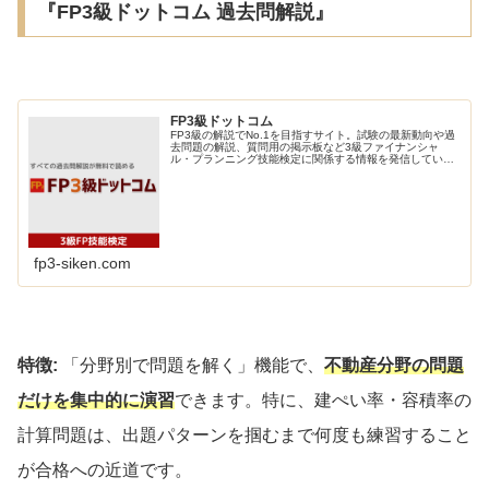
『FP3級ドットコム 過去問解説』
FP3級ドットコム
FP3級の解説でNo.1を目指すサイト。試験の最新動向や過
去問題の解説、質問用の掲示板など3級ファイナンシャ
ル・プランニング技能検定に関係する情報を発信していま
す。トップページの過去問題一問一答で理解度を確認しま
しょう。
fp3-siken.com
特徴:
「分野別で問題を解く」機能で、
不動産分野の問題
だけを集中的に演習
できます。特に、建ぺい率・容積率の
計算問題は、出題パターンを掴むまで何度も練習すること
が合格への近道です。